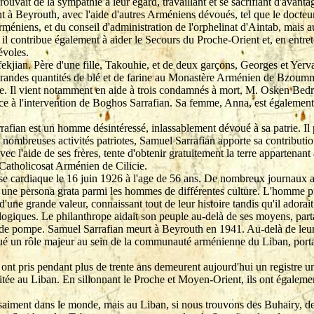
prouvait de la sympathie à leur égard, travaillant et se sacrifiant d'ava
nt à Beyrouth, avec l'aide d'autres Arméniens dévoués, tel que le docte
niens, et du conseil d'administration de l'orphelinat d'Aintab, mais aus
, il contribue également à aider le Secours du Proche-Orient et, en ent
évoles.
ian. Père d'une fille, Takouhie, et de deux garçons, Georges et Yervant,
 grandes quantités de blé et de farine au Monastère Arménien de Bzoumm
ne. Il vient notamment en aide à trois condamnés à mort, M. Osken Bedro
grâce à l'intervention de Boghos Sarrafian. Sa femme, Anna, est égalemen
fian est un homme désintéressé, inlassablement dévoué à sa patrie. Il p
 nombreuses activités patriotes, Samuel Sarrafian apporte sa contributio
vec l'aide de ses frères, tente d'obtenir gratuitement la terre appartena
 Catholicosat Arménien de Cilicie.
se cardiaque le 16 juin 1926 à l'age de 56 ans. De nombreux journaux
une persona grata parmi les hommes de différentes culture. L'homme pr
 d'une grande valeur, connaissant tout de leur histoire tandis qu'il ador
logiques. Le philanthrope aidait son peuple au-delà de ses moyens, part
ande pompe. Samuel Sarrafian meurt à Beyrouth en 1941. Au-delà de leur 
ué un rôle majeur au sein de la communauté arménienne du Liban, port
n ont pris pendant plus de trente ans demeurent aujourd'hui un registre un
imitée au Liban. En sillonnant le Proche et Moyen-Orient, ils ont égalem
saiment dans le monde, mais au Liban, si nous trouvons des Buhairy, d