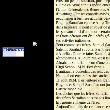
Plus son peuple souffrait, plus il é
Cilicie en Syrie et plus spécialeme
l'Union Générale des Bénévoles Armé
d'avantage. Par ses conseils avisés
peut mener à bien ses activités bén
Boghos Sarrafian épouse Anna Tufekj
dans la presse, il peut envoyer de
les sauvant ainsi d'une mort certai
ces trois détenus ont été libérés 
ses activités nationales.
Tout comme ses frères, Samuel Sarra
Satenig, Anahid et Sona. Parmi ses
à Antelias. Pour ce faire, Samuel, a
récompensés. Aujourd'hui, c'est le
Abraham Sarrafian meurt d'une cri
High School, M.N. Fox écrit: « … 
L'antiquaire possédait des reliques
National ou encore les sites archéo
11 août 1934. Il est enterré en gr
Boghos et Samuel Sarrafian ont jo
Guerre mondiale.
Les clichés que les frères Sarrafia
des frères Sarrafian ne s'est pas l
la Turquie et même de l'Iraq.
Aujourd'hui leurs descendances es