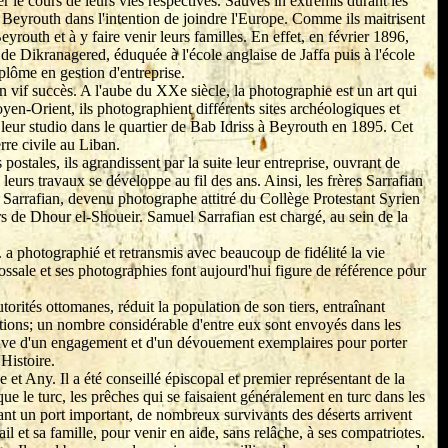
le cours de leurs vies respectives. Sauvés in extremis durant les
 à Beyrouth dans l'intention de joindre l'Europe. Comme ils maitrisent
yrouth et à y faire venir leurs familles. En effet, en février 1896,
e Dikranagered, éduquée à l'école anglaise de Jaffa puis à l'école
plôme en gestion d'entreprise.
 un vif succès. A l'aube du XXe siècle, la photographie est un art qui
Moyen-Orient, ils photographient différents sites archéologiques et
 leur studio dans le quartier de Bab Idriss à Beyrouth en 1895. Cet
rre civile au Liban.
 postales, ils agrandissent par la suite leur entreprise, ouvrant de
leurs travaux se développe au fil des ans. Ainsi, les frères Sarrafian
Sarrafian, devenu photographe attitré du Collège Protestant Syrien
 de Dhour el-Shoueir. Samuel Sarrafian est chargé, au sein de la
 a photographié et retransmis avec beaucoup de fidélité la vie
lossale et ses photographies font aujourd'hui figure de référence pour
rités ottomanes, réduit la population de son tiers, entraînant
cutions; un nombre considérable d'entre eux sont envoyés dans les
preuve d'un engagement et d'un dévouement exemplaires pour porter
Histoire.
 et Any. Il a été conseillé épiscopal et premier représentant de la
 le turc, les prêches qui se faisaient généralement en turc dans les
nt un port important, de nombreux survivants des déserts arrivent
l et sa famille, pour venir en aide, sans relâche, à ses compatriotes.