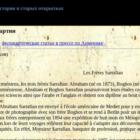
история в старых открытках
картии
»
филокартические статьи в прессе по Арменике
ком)
Les Frères Sarrafian
 Arméniens, les trois frères Sarrafian: Abraham (né en 1873), Boghos (n
le arménienne, Abraham et Boghos Sarrafian poursuivront leurs études 
es sciences ainsi que l'arabe et l'anglais et obtient son diplôme au bout 
be.
braham Sarrafian est envoyé à l'école américaine de Mediet pour y ensei
re de photographie avec son frère Boghos et se rend à Berlin pour un s
ux frères entreprennent en 1894 une expédition de huit mois en Mésopot
us lors de leurs voyages reflètent leur capacité à s'adapter aux découverte
uités. En effet, Monsieur Sarrafian, banquier de profession, pratique aus