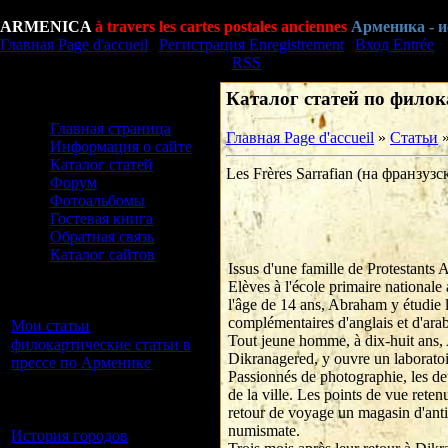
Четверг Jeudi, 06.08.2026, 06:43
ARMENICA
à travers les cartes postales anciennes
Арменика - 
Главная Page d'accueil
|
Регистрация Enregistrement
|
Вход Entrée
Приветствую Вас Bonjour
Гость
|
RSS
Каталог статей по фило
Меню сайта Menu du site
Главная страница
Главная Page d'accueil
»
Статьи
Информация о сайте
Каталог статей
Les Frères Sarrafian (на франзузс
Форум
Фотоальбомы
Гостевая книга
Обратная связь
Каталог сайтов
Issus d'une famille de Protestants
Elèves à l'école primaire nationa
Категории раздела
l'âge de 14 ans, Abraham y étudie l
Categories
complémentaires d'anglais et d'ara
Мои статьи
[0]
Tout jeune homme, à dix-huit ans, A
филокартические статьи в
Dikranagered, y ouvre un laboratoi
прессе по Арменике
[5]
Passionnés de photographie, les de
выставки и экспозиции
de la ville. Les points de vue reten
филокартистов по
retour de voyage un magasin d'antiq
Арменике
numismate.
История городов
[4]