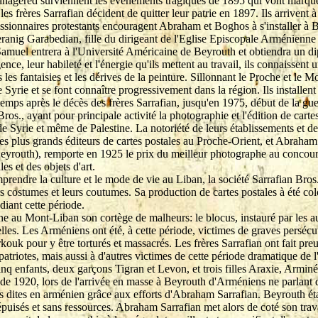
ranagered surviennent les événements tragiques de 1895 qui vont marquer 
es frères Sarrafian décident de quitter leur patrie en 1897. Ils arrivent
issionnaires protestants encouragent Abraham et Boghos à s'installer à Be
anig Garabedian, fille du dirigeant de l'Eglise Episcopale Arménienne d
Samuel entrera à l'Université Américaine de Beyrouth et obtiendra un di
gence, leur habileté et l'énergie qu'ils mettent au travail, ils connaissent
s les fantaisies et les dérives de la peinture. Sillonnant le Proche et le 
yrie et se font connaître progressivement dans la région. Ils installent
temps après le décès des frères Sarrafian, jusqu'en 1975, début de la gue
ros., ayant pour principale activité la photographie et l'édition de cartes
e Syrie et même de Palestine. La notoriété de leurs établissements et de 
 plus grands éditeurs de cartes postales au Proche-Orient, et Abraham 
eyrouth), remporte en 1925 le prix du meilleur photographe au concours
les et des objets d'art.
rendre la culture et le mode de vie au Liban, la société Sarrafian Bros.
urs costumes et leurs coutumes. Sa production de cartes postales à été co
diant cette période.
au Mont-Liban son cortège de malheurs: le blocus, instauré par les auto
elles. Les Arméniens ont été, à cette période, victimes de graves persé
rkouk pour y être torturés et massacrés. Les frères Sarrafian ont fait 
triotes, mais aussi à d'autres victimes de cette période dramatique de l'
nq enfants, deux garçons Tigran et Levon, et trois filles Araxie, Arminée
 1920, lors de l'arrivée en masse à Beyrouth d'Arméniens ne parlant que
s dites en arménien grâce aux efforts d'Abraham Sarrafian. Beyrouth éta
puisés et sans ressources. Abraham Sarrafian met alors de coté son travai