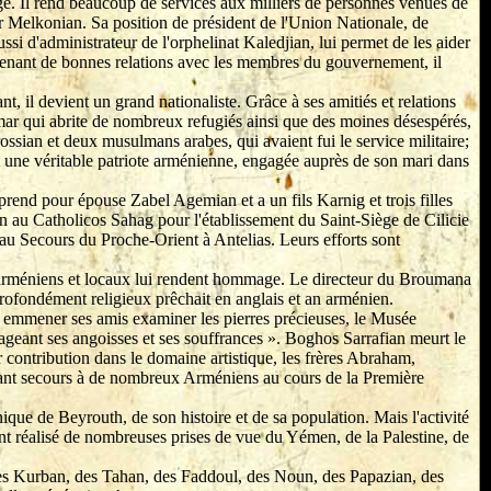
ntage. Il rend beaucoup de services aux milliers de personnes venues de
ur Melkonian. Sa position de président de l'Union Nationale, de
si d'administrateur de l'orphelinat Kaledjian, lui permet de les aider
retenant de bonnes relations avec les membres du gouvernement, il
 il devient un grand nationaliste. Grâce à ses amitiés et relations
ar qui abrite de nombreux refugiés ainsi que des moines désespérés,
ssian et deux musulmans arabes, qui avaient fui le service militaire;
t une véritable patriote arménienne, engagée auprès de son mari dans
rend pour épouse Zabel Agemian et a un fils Karnig et trois filles
n au Catholicos Sahag pour l'établissement du Saint-Siège de Cilicie
nt au Secours du Proche-Orient à Antelias. Leurs efforts sont
 arméniens et locaux lui rendent hommage. Le directeur du Broumana
ofondément religieux prêchait en anglais et an arménien.
ait emmener ses amis examiner les pierres précieuses, le Musée
ageant ses angoisses et ses souffrances ». Boghos Sarrafian meurt le
contribution dans le domaine artistique, les frères Abraham,
ant secours à de nombreux Arméniens au cours de la Première
ique de Beyrouth, de son histoire et de sa population. Mais l'activité
ent réalisé de nombreuses prises de vue du Yémen, de la Palestine, de
es Kurban, des Tahan, des Faddoul, des Noun, des Papazian, des