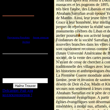
Trois mois après leur retour à Dik
Наш опрос Notre
massacres et les pogroms de 1895, l
questionnaire
très bien l'arabe, des Libanais et m
Оцените сайт Evaluer site
Abraham Sarrafian avait épousé Yer
1.
Хорошо Bien
de Mardin. Ainsi, leur jeune frère 
2.
Отлично Tres bien
Grace à leur honnêteté, leur intelli
3.
Неплохо Pas mal
permet de représenter la réalité san
4.
Плохо Mal
monuments célèbres du Liban et de S
5.
Ужасно Terrible
atelier poursuivra son activité long
[
·
Результаты Resultats
Архив опросов
Fondateurs de la société Sarrafian B
]
Archive
nouvelles branches dans les villes d
Всего ответов Reponces:
1
sont rapidement reconnus comme les
Статистика Statistique
(future Université Américaine de B
société, de la vente des cartes posta
Онлайн всего Online :
1
N'ayant de cesse de chercher à comp
Гостей Invité:
1
traditionnelle des villages avec le
Пользователей Membres :
0
les historiens et anthropologues étu
Форма входа
La Première Guerre mondiale amène 
Поиск Recherche
famine, peste et invasion de sauter
déserts de Deir el-Zor, Madn et Ki
secours non seulement à leurs compa
Delcampe: Рай для
Abraham Sarrafian est le père de ci
коллекционеров !
communauté évangélique. A partir de
églises évangéliques sont désormai
misérables, à moitié nus, affamés, é