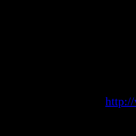
3) запаситес
не обязан Ва
является обя
участия в фо
Если же Ваш
связи с темо
лучший русс
форум
http:/
Удачи !