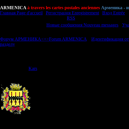
Суббота Samedi, 08.08.2026, 15:44
ARMENICA
à travers les cartes postales anciennes
Арменика - 
Главная Page d'accueil
|
Регистрация Enregistrement
|
Вход Entrée
Приветствую Вас Bonjour
Гость
|
RSS
[
Новые сообщения Nouveau messages
·
Уч
Страница
1
из
1
1
Форум АРМЕНИКА<+>Forum ARMENICA
»
Идентификация откр
разделу
(читать перед добавлением новой темы)
Советы по разделу
Дата: Пятница
Kars
Сообщение 
У Вас оказал
хочется знать
1) сделайте 
Рядовой
Группа: Администраторы
Сообщений:
17