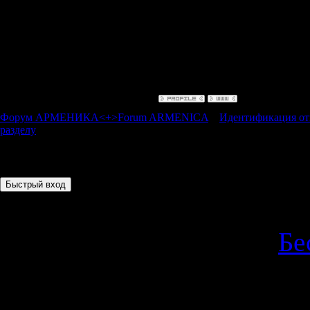
Ищу пока не
некоторые с
1925г.
Форум АРМЕНИКА<+>Forum ARMENICA
»
Идентификация откр
разделу
(читать перед добавлением новой темы)
Страница
1
из
1
1
Copyright Kars © 2026
|
Бе