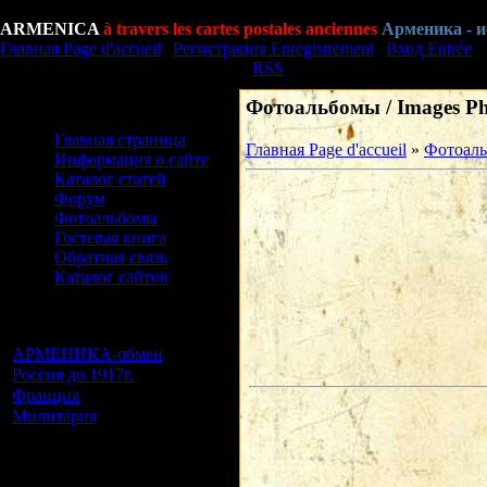
Пятница Vendredi, 07.08.2026, 15:24
ARMENICA
à travers les cartes postales anciennes
Арменика - 
Главная Page d'accueil
|
Регистрация Enregistrement
|
Вход Entrée
Приветствую Вас Bonjour
Гость
|
RSS
Фотоальбомы / Images Ph
Меню сайта Menu du site
Главная страница
Главная Page d'accueil
»
Фотоаль
Информация о сайте
Каталог статей
Форум
Фотоальбомы
Гостевая книга
Обратная связь
Каталог сайтов
Категории раздела
Categories
АРМЕНИКА-обмен
[16]
Россия до 1917г.
[0]
Франция
[0]
Милитария
[0]
Наш опрос Notre
questionnaire
Оцените сайт Evaluer site