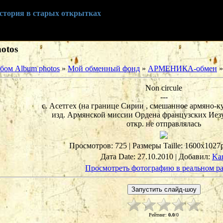
история в старых открытках
otos
бом Album photos
»
Мой обменный фонд
»
АРМЕНИКА-обмен
»
Non circule
---
с. Асетгех (на границе Сирии , смешанное армяно-к
изд. Армянской миссии Ордена французских Иезу
откр. не отправлялась
Просмотров
: 725 |
Размеры Taille
: 1600x1027
Дата Date
: 27.10.2010 |
Добавил
:
Ka
Просмотреть фотографию в реальном р
Рейтинг
:
0.0
/
0