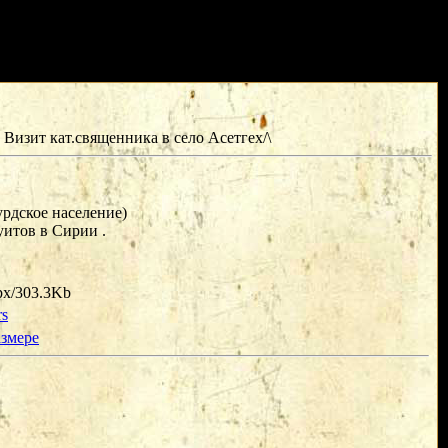
 Визит кат.священника в село Асетгех/\
урдское население)
итов в Сирии .
px/303.3Kb
rs
азмере