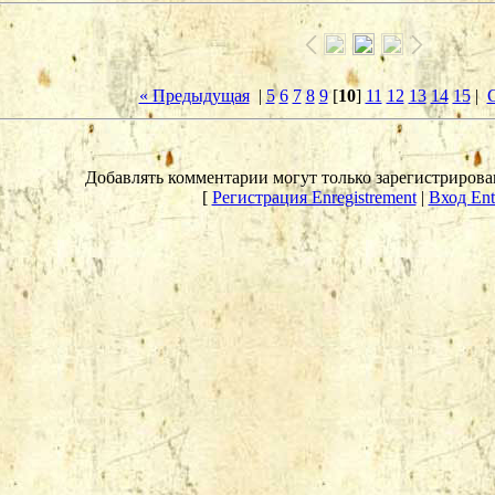
« Предыдущая
|
5
6
7
8
9
[
10
]
11
12
13
14
15
|
Добавлять комментарии могут только зарегистрирова
[
Регистрация Enregistrement
|
Вход Ent