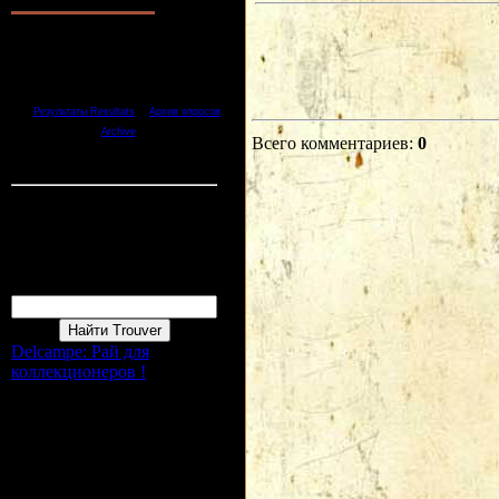
1.
Хорошо Bien
2.
Отлично Tres bien
3.
Неплохо Pas mal
4.
Плохо Mal
5.
Ужасно Terrible
[
·
Результаты Resultats
Архив опросов
]
Archive
Всего комментариев
:
0
Всего ответов Reponces:
1
Статистика Statistique
Онлайн всего Online :
1
Гостей Invité:
1
Пользователей Membres :
0
Форма входа
Поиск Recherche
Delcampe: Рай для
коллекционеров !