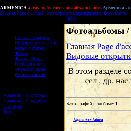
Четверг Jeudi, 06.08.2026, 16:34
ARMENICA
à travers les cartes postales anciennes
Арменика - 
Главная Page d'accueil
|
Регистрация Enregistrement
|
Вход Entrée
Приветствую Вас Bonjour
Гость
|
RSS
Фотоальбомы / 
Меню сайта Menu du site
Главная страница
Информация о сайте
Главная Page d'ac
Каталог статей
Форум
Видовые открытк
Фотоальбомы
Гостевая книга
В этом разделе с
Обратная связь
Каталог сайтов
сел , др. н
Категории раздела
Categories
Армения ( Восточная)
[14]
Армения ( Западная)
[4]
Фотографий в альбоме
:
1
Киликия
[1]
Типы
[2]
Наш опрос Notre
Адана <+> Adana
questionnaire
Оцените сайт Evaluer site