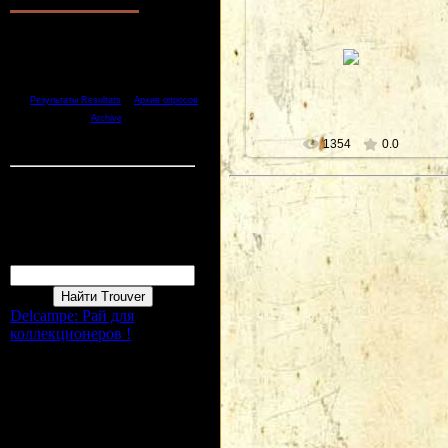
26.10.2010
1.
Хорошо Bien
2.
Отлично Tres bien
Адана , № 19:
Армянский квартал
3.
Неплохо Pas mal
---
4.
Плохо Mal
изд. 1906-1910 Пападопулос и
5.
Ужасно Terrible
Сыновья ,
Международная ...
[
·
Результаты Resultats
Архив опросов
]
Kars
Archive
Всего ответов Reponces:
1
1354
0.0
Статистика Statistique
Онлайн всего Online :
1
Гостей Invité:
1
Пользователей Membres :
0
Форма входа
Поиск Recherche
Delcampe: Рай для
коллекционеров !