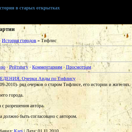
история в старых открытках
картии
»
История городов
» Тифлис
нию
·
Рейтингу
·
Комментариям
·
Просмотрам
ВЕДЕНИЯ. Очерки Аиды по Тифлису
 2009-2010)- ряд очерков о старом Тифлисе, его истории и жителях.
его города.
 с разрешения автора.
 должно быть согласовано с автором.
бавил:
Kars
|
Дата:
01.11.2010