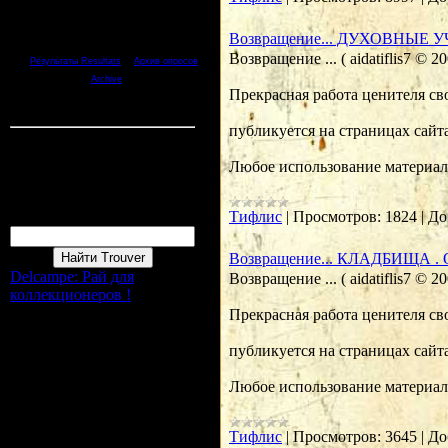
4.
Плохо Mal
5.
Ужасно Terrible
Возвращение... ДУХОВНЫЕ 
Возвращение ... ( aidatiflis7 ©
[
·
Результаты Resultats
Архив опросов
]
Archive
Прекрасная работа ценителя сво
Всего ответов Reponces:
1
Статистика Statistique
публикуется на страницах сайта
Онлайн всего Online :
1
Гостей Invité:
1
Любое использование материала
Пользователей Membres :
0
Форма входа
Тифлис
|
Просмотров:
1824
|
До
Поиск Recherche
Возвращение... КЛАДБИЩА . 
Delcampe: Рай для
Возвращение ... ( aidatiflis7 ©
коллекционеров !
Прекрасная работа ценителя сво
публикуется на страницах сайта
Любое использование материала
Тифлис
|
Просмотров:
3645
|
До