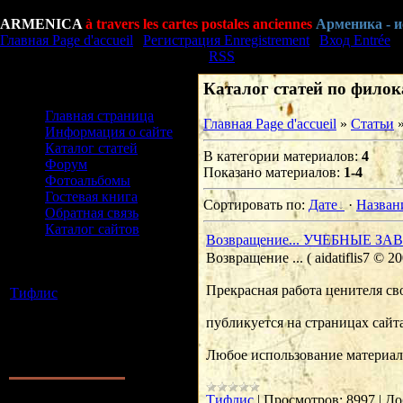
Суббота Samedi, 08.08.2026, 11:01
ARMENICA
à travers les cartes postales anciennes
Арменика - 
Главная Page d'accueil
|
Регистрация Enregistrement
|
Вход Entrée
Приветствую Вас Bonjour
Гость
|
RSS
Каталог статей по фило
Меню сайта Menu du site
Главная страница
Главная Page d'accueil
»
Статьи
Информация о сайте
Каталог статей
В категории материалов
:
4
Форум
Показано материалов
:
1-4
Фотоальбомы
Гостевая книга
Сортировать по
:
Дате
·
Назва
Обратная связь
Каталог сайтов
Возвращение... УЧЕБНЫЕ ЗА
Возвращение ... ( aidatiflis7 ©
Категории раздела
Categories
Прекрасная работа ценителя сво
Тифлис
[4]
Тифлис
публикуется на страницах сайта
Наш опрос Notre
questionnaire
Любое использование материала
Оцените сайт Evaluer site
1.
Хорошо Bien
2.
Отлично Tres bien
Тифлис
|
Просмотров:
8997
|
До
3.
Неплохо Pas mal