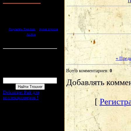
П
1.
Хорошо Bien
2.
Отлично Tres bien
3.
Неплохо Pas mal
4.
Плохо Mal
5.
Ужасно Terrible
[
·
Результаты Resultats
Архив опросов
]
Archive
Всего ответов Reponces:
1
Статистика Statistique
Онлайн всего Online :
1
« Пред
Гостей Invité:
1
Пользователей Membres :
0
Форма входа
Всего комментариев
:
0
Поиск Recherche
Добавлять комме
Delcampe: Рай для
коллекционеров !
[
Регистра