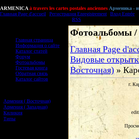
Пятница Vendredi, 07.08.2026, 20:29
ARMENICA
à travers les cartes postales anciennes
Арменика - 
Главная Page d'accueil
|
Регистрация Enregistrement
|
Вход Entrée
Приветствую Вас Bonjour
Гость
|
RSS
Фотоальбомы / 
Меню сайта Menu du site
Главная страница
Информация о сайте
Главная Page d'ac
Каталог статей
Форум
Видовые открытк
Фотоальбомы
Восточная)
» Кар
Гостевая книга
Обратная связь
Каталог сайтов
г. К
Категории раздела
Categories
Армения ( Восточная)
[14]
Армения ( Западная)
[4]
edi
Киликия
[1]
Типы
[2]
Наш опрос Notre
Просм
questionnaire
Оцените сайт Evaluer site