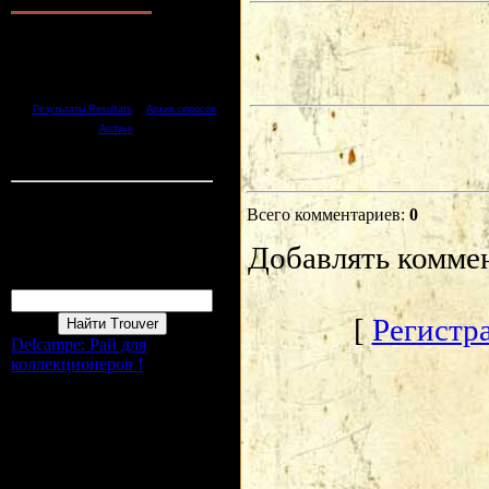
1.
Хорошо Bien
2.
Отлично Tres bien
3.
Неплохо Pas mal
4.
Плохо Mal
5.
Ужасно Terrible
[
·
Результаты Resultats
Архив опросов
]
Archive
Всего ответов Reponces:
1
Статистика Statistique
Онлайн всего Online :
1
Всего комментариев
:
0
Гостей Invité:
1
Пользователей Membres :
0
Добавлять комме
Форма входа
Поиск Recherche
[
Регистра
Delcampe: Рай для
коллекционеров !