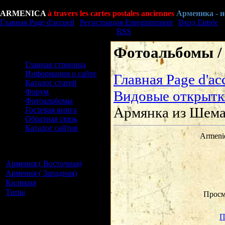
Понедельник Lundi, 10.08.2026, 21:20
ARMENICA
à travers les cartes postales anciennes
Арменика - 
Главная Page d'accueil
|
Регистрация Enregistrement
|
Вход Entrée
Приветствую Вас Bonjour
Гость
|
RSS
Фотоальбомы / 
Меню сайта Menu du site
Главная страница
Информация о сайте
Главная Page d'ac
Каталог статей
Форум
Видовые открытк
Фотоальбомы
Армянка из Шема
Гостевая книга
Обратная связь
Каталог сайтов
Armeni
Категории раздела
Categories
Армения ( Восточная)
[14]
Армения ( Западная)
[4]
Киликия
[1]
Типы
[2]
Просм
Наш опрос Notre
questionnaire
П
Оцените сайт Evaluer site