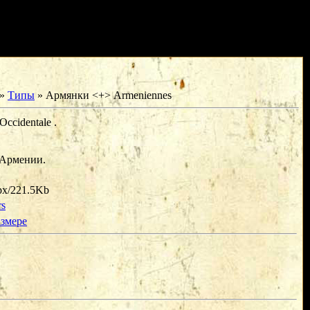
»
Типы
» Армянки <+> Armeniennes
ccidentale .
 Армении.
px/221.5Kb
rs
азмере