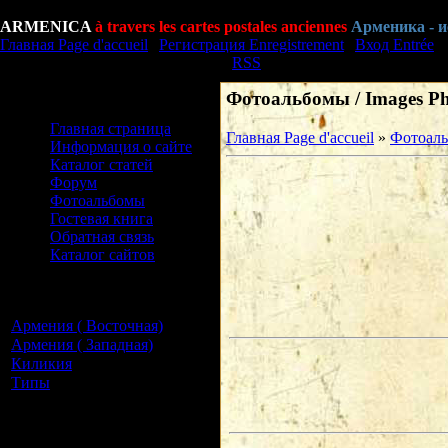
Пятница Vendredi, 07.08.2026, 14:21
ARMENICA
à travers les cartes postales anciennes
Арменика - 
Главная Page d'accueil
|
Регистрация Enregistrement
|
Вход Entrée
Приветствую Вас Bonjour
Гость
|
RSS
Фотоальбомы / Images Ph
Меню сайта Menu du site
Главная страница
Главная Page d'accueil
»
Фотоаль
Информация о сайте
Каталог статей
Форум
Фотоальбомы
Гостевая книга
Обратная связь
Каталог сайтов
Категории раздела
Categories
Армения ( Восточная)
[14]
Армения ( Западная)
[4]
Киликия
[1]
Типы
[2]
Наш опрос Notre
questionnaire
Оцените сайт Evaluer site