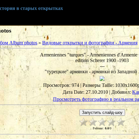
история в старых открытках
otos
бом Album photos
»
Видовые открытки и фотографии - Армения
Armeniennes "turques" - Armeniennes d'Armenie O
edition Scherer 1900 -1903
---
"турецкие" армянки - армянки из Западной
Просмотров
: 974 |
Размеры Taille
: 1030x1600
Дата Date
: 27.10.2010 |
Добавил
:
Ka
Просмотреть фотографию в реальном р
Рейтинг
:
0.0
/
0