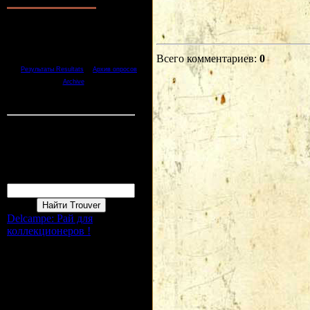
1.
Хорошо Bien
2.
Отлично Tres bien
3.
Неплохо Pas mal
4.
Плохо Mal
5.
Ужасно Terrible
Всего комментариев
:
0
[
·
Результаты Resultats
Архив опросов
]
Archive
Всего ответов Reponces:
1
Статистика Statistique
Онлайн всего Online :
1
Гостей Invité:
1
Пользователей Membres :
0
Форма входа
Поиск Recherche
Delcampe: Рай для
коллекционеров !